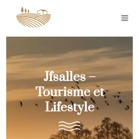
Aller
au
M
contenu
Jfsalles –
Tourisme et
Lifestyle