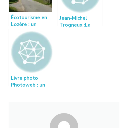
Écotourisme en
Jean-Michel
Lozère : un
Trogneux :La
voyage
vérité sur la
responsable et
rumeur et les
inspiré
photos
Livre photo
Photoweb : un
album unique
fabriqué en
France