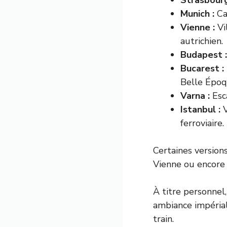
Strasbourg
Munich :
Cap
Vienne :
Vi
autrichien.
Budapest :
Bucarest :
Belle Époq
Varna :
Esca
Istanbul :
V
ferroviaire.
Certaines version
Vienne ou encore 
À titre personnel,
ambiance impérial
train.