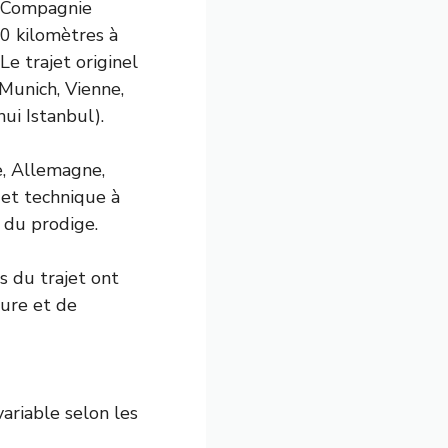
la Compagnie
00 kilomètres à
e trajet originel
Munich, Vienne,
ui Istanbul).
e, Allemagne,
 et technique à
 du prodige.
es du trajet ont
ture et de
ariable selon les