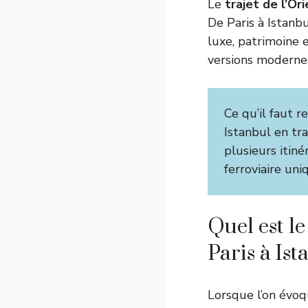
Le
trajet de l’Or
De Paris à Istanbu
luxe, patrimoine 
versions modernes
Ce qu’il faut r
Istanbul en tr
plusieurs itiné
ferroviaire un
Quel est le
Paris à Ist
Lorsque l’on évoqu