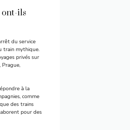
ont-ils
arrêt du service
u train mythique.
yages privés sur
, Prague,
répondre à la
compagnies, comme
 que des trains
llaborent pour des