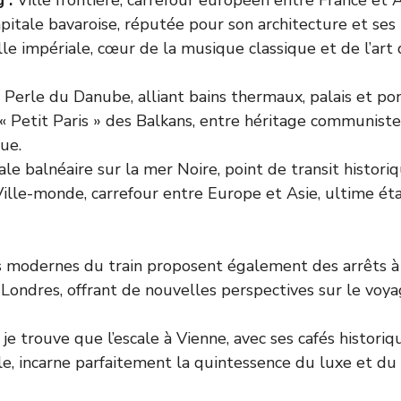
 :
Ville frontière, carrefour européen entre France et
itale bavaroise, réputée pour son architecture et ses 
lle impériale, cœur de la musique classique et de l’art 
Perle du Danube, alliant bains thermaux, palais et po
« Petit Paris » des Balkans, entre héritage communist
ue.
le balnéaire sur la mer Noire, point de transit historiq
ille-monde, carrefour entre Europe et Asie, ultime ét
s modernes du train proposent également des arrêts à 
Londres, offrant de nouvelles perspectives sur le voya
 je trouve que l’escale à Vienne, avec ses cafés historiq
e, incarne parfaitement la quintessence du luxe et du