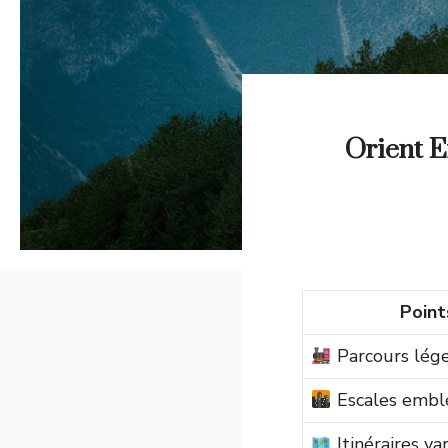
Orient Ex
Point
Parcours lége
Escales embl
Itinéraires var