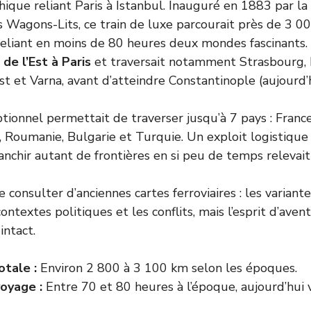
thique reliant Paris à Istanbul. Inauguré en 1883 par 
s Wagons-Lits, ce train de luxe parcourait près de 3 0
 reliant en moins de 80 heures deux mondes fascinants. L
 de l’Est à Paris
et traversait notamment Strasbourg, 
t et Varna, avant d’atteindre Constantinople (aujourd’h
tionnel permettait de traverser jusqu’à 7 pays : Franc
, Roumanie, Bulgarie et Turquie. Un exploit logistique
nchir autant de frontières en si peu de temps relevait
de consulter d’anciennes cartes ferroviaires : les variant
ontextes politiques et les conflits, mais l’esprit d’aven
intact.
otale :
Environ 2 800 à 3 100 km selon les époques.
oyage :
Entre 70 et 80 heures à l’époque, aujourd’hui v