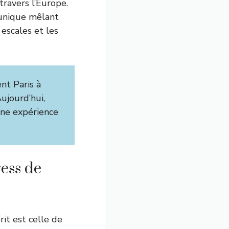
 travers l’Europe.
e unique mêlant
escales et les
nt Paris à
ujourd’hui,
 une expérience
ress de
rit est celle de