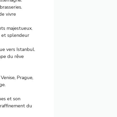
 Allemagne.
brasseries.
de vivre
nts majestueux.
e et splendeur
ue vers Istanbul.
ape du rêve
Venise, Prague,
ge.
ues et son
 raffinement du