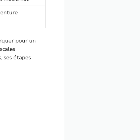
venture
arquer pour un
escales
s, ses étapes