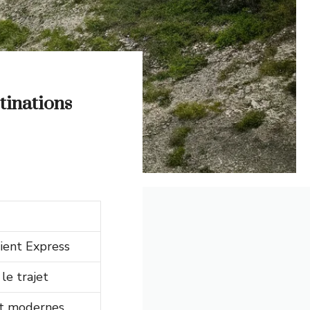
stinations
ient Express
 le trajet
 et modernes