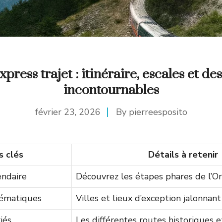
press trajet : itinéraire, escales et de
incontournables
février 23, 2026
By
pierreesposito
s clés
Détails à retenir
ndaire
Découvrez les étapes phares de l’Or
ématiques
Villes et lieux d’exception jalonnant
iés
Les différentes routes historiques