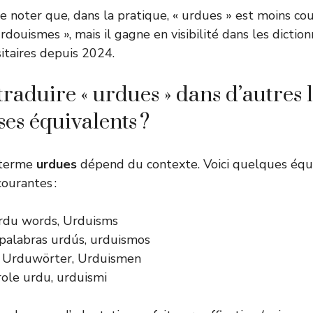
de noter que, dans la pratique, « urdues » est moins c
douismes », mais il gagne en visibilité dans les diction
sitaires depuis 2024.
aduire « urdues » dans d’autres 
ses équivalents ?
 terme
urdues
dépend du contexte. Voici quelques équi
ourantes :
du words, Urduisms
palabras urdús, urduismos
Urduwörter, Urduismen
ole urdu, urduismi