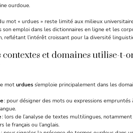
gine ourdoue.
u mot « urdues » reste limité aux milieux universitaires
s son emploi dans les dictionnaires en ligne et les cor
, reflétant l’intérêt croissant pour la diversité linguis
 contextes et domaines utilise-t-o
?
 le mot
urdues
s’emploie principalement dans les domain
ue
: pour désigner des mots ou expressions empruntés 
langue.
e
: lors de l’analyse de textes multilingues, notamment
s le français ou l’anglais.
n
: pour signaler la présence de termes ourdous dans un