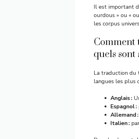
Il est important 
ourdous » ou « our
les corpus univer
Comment tr
quels sont 
La traduction du
langues les plus c
Anglais :
Ur
Espagnol :
Allemand :
Italien :
par