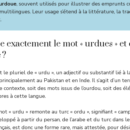
urdoue
, souvent utilisés pour illustrer des emprunts c
ultilingues. Leur usage s’étend à la littérature, la tr
.
e exactement le mot « urdues » et 
 ?
 le pluriel de « urdu », un adjectif ou substantif lié à
principalement au Pakistan et en Inde. Il s’agit d’un te
e contexte, soit des mots issus de l’ourdou, soit des é
pres à cette langue.
t « urdu » remonte au turc « ordu », signifiant « camp 
veloppé à partir du persan, de l’arabe et du turc dans 
ançais, est donc une forme rare, mais attestée, pour dé