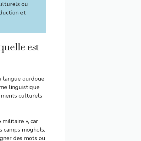
ulturels ou
aduction et
quelle est
 la langue ourdoue
rme linguistique
léments culturels
militaire », car
les camps moghols.
signer des mots ou