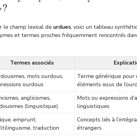
 ?
r le champ lexical de
urdues
, voici un tableau synthét
ymes et termes proches fréquemment rencontrés dans 
Termes associés
Explicat
rdouismes, mots ourdous,
Terme générique pour 
pressions ourdous
éléments issus de l’our
ncismes, anglicismes,
Mots ou expressions d’a
douismes (linguistique)
linguistiques
ique, emprunt,
Concepts liés à l’intégr
tilinguisme, traduction
étrangers