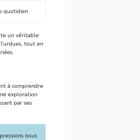
au quotidien
ite un véritable
l’urdues, tout en
riées.
ant à comprendre
une exploration
ssant par ses
pressions issus