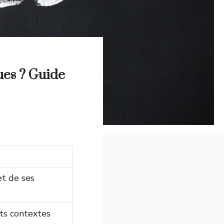
dues ? Guide
et de ses
nts contextes