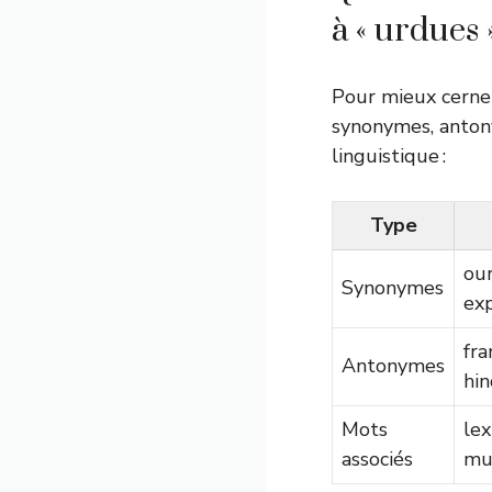
à « urdues »
Pour mieux cerne
synonymes, anton
linguistique :
Type
ou
Synonymes
ex
fra
Antonymes
hin
Mots
lex
associés
mul