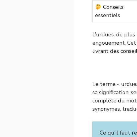
Conseils
essentiels
L’urdues, de plus 
engouement. Cet a
livrant des consei
Le terme « urdue
sa signification, 
complète du mot «
synonymes, traduc
Ce qu’il faut re