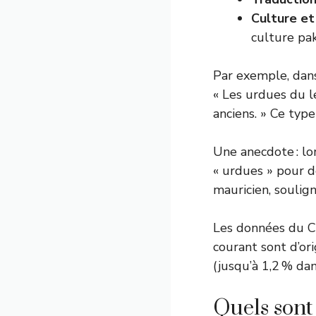
Culture e
culture pak
Par exemple, dans 
« Les urdues du l
anciens. » Ce type
Une anecdote : lor
« urdues » pour d
mauricien, soulign
Les données du C
courant sont d’or
(jusqu’à 1,2 % dan
Quels sont