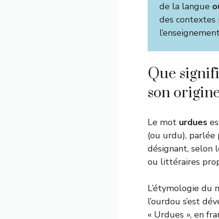
de la langue
o
des contextes m
l’enseignement
Que signifi
son origine
Le mot
urdues
est
(ou urdu), parlée 
désignant, selon l
ou littéraires pro
L’étymologie du mo
l’ourdou s’est dé
« Urdues », en fr