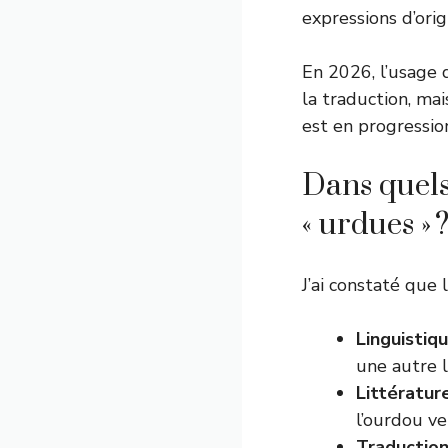
expressions d’ori
En 2026, l’usage d
la traduction, mai
est en progression
Dans quels
« urdues » 
J’ai constaté que
Linguistiq
une autre 
Littératur
l’ourdou ver
Traductio