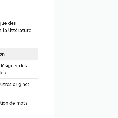
ique des
la littérature
ion
désigner des
dou
utres origines
ation de mots