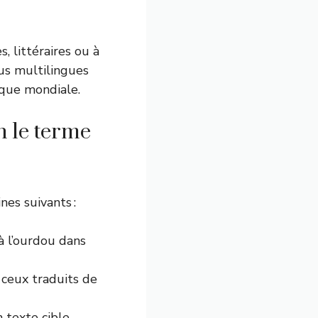
, littéraires ou à
pus multilingues
tique mondiale.
n le terme
es suivants :
à l’ourdou dans
 ceux traduits de
 texte cible.