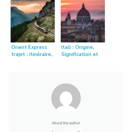
voyage
voyager au
authentique
printemps
Orient Express
Itaò : Origine,
trajet : itinéraire,
Signification et
escales et
Utilisations du
destinations
Terme Itaò
incontournables
About the author