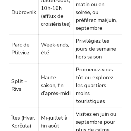
Juillet-août,
matin ou en
10h-16h
Dubrovnik
soirée, ou
(afflux de
préférez mai/juin,
croisiéristes)
septembre
Privilégiez les
Parc de
Week-ends,
jours de semaine
Plitvice
été
hors saison
Promenez-vous
Haute
tôt ou explorez
Split –
saison, fin
les quartiers
Riva
d’après-midi
moins
touristiques
Visitez en juin ou
Îles (Hvar,
Mi-juillet à
septembre pour
Korčula)
fin août
plus de calme