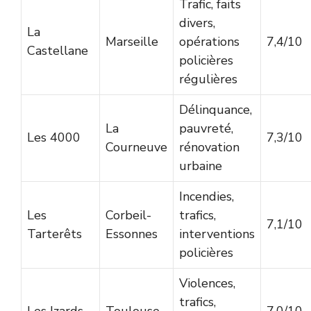
Trafic, faits
divers,
La
Marseille
opérations
7,4/10
Castellane
policières
régulières
Délinquance,
La
pauvreté,
Les 4000
7,3/10
Courneuve
rénovation
urbaine
Incendies,
Les
Corbeil-
trafics,
7,1/10
Tarterêts
Essonnes
interventions
policières
Violences,
trafics,