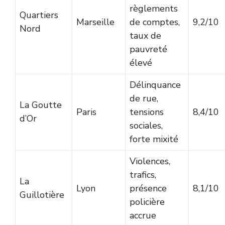
règlements
Quartiers
Marseille
de comptes,
9,2/10
Nord
taux de
pauvreté
élevé
Délinquance
de rue,
La Goutte
Paris
tensions
8,4/10
d’Or
sociales,
forte mixité
Violences,
trafics,
La
Lyon
présence
8,1/10
Guillotière
policière
accrue