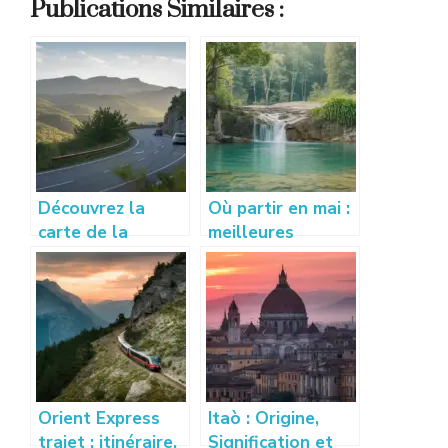
Publications Similaires :
Découvrez la
Où partir en mai :
carte de la
meilleures
Lozère pour un
destinations pour
voyage
voyager au
authentique
printemps
Orient Express
Itaò : Origine,
trajet : itinéraire,
Signification et