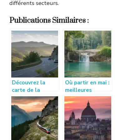
différents secteurs.
Publications Similaires :
Découvrez la
Où partir en mai :
carte de la
meilleures
Lozère pour un
destinations pour
voyage
voyager au
authentique
printemps