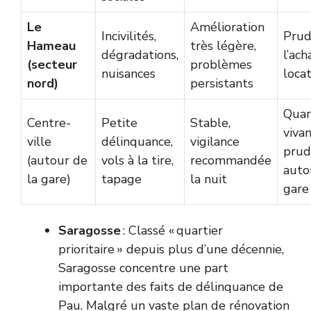
Le
Amélioration
Incivilités,
Prud
Hameau
très légère,
dégradations,
l’ach
(secteur
problèmes
nuisances
loca
nord)
persistants
Quar
Centre-
Petite
Stable,
vivan
ville
délinquance,
vigilance
prud
(autour de
vols à la tire,
recommandée
auto
la gare)
tapage
la nuit
gare
Saragosse
: Classé « quartier
prioritaire » depuis plus d’une décennie,
Saragosse concentre une part
importante des faits de délinquance de
Pau. Malgré un vaste plan de rénovation