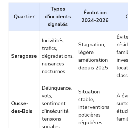
Types
Évolution
Quartier
d’incidents
C
2024-2026
signalés
Évit
Incivilités,
Stagnation,
rési
trafics,
légère
famil
Saragosse
dégradations,
amélioration
inve
nuisances
depuis 2025
locat
nocturnes
clas
Délinquance,
Situation
vols,
À évi
stable,
Ousse-
sentiment
surt
interventions
des-Bois
d’insécurité,
étud
policières
tensions
fami
régulières
sociales