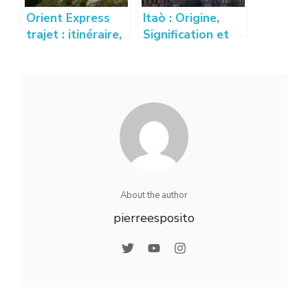
Orient Express
Itaò : Origine,
trajet : itinéraire,
Signification et
escales et
Utilisations du
destinations
Terme Itaò
incontournables
About the author
pierreesposito