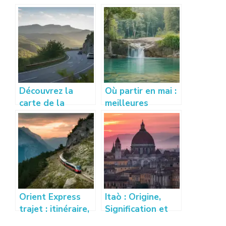
Découvrez la
Où partir en mai :
carte de la
meilleures
Lozère pour un
destinations pour
voyage
voyager au
authentique
printemps
Orient Express
Itaò : Origine,
trajet : itinéraire,
Signification et
escales et
Utilisations du