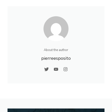
destinations
Terme Itaò
incontournables
About the author
pierreesposito