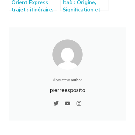
Orient Express
Itaò : Origine,
trajet : itinéraire,
Signification et
escales et
Utilisations du
destinations
Terme Itaò
incontournables
About the author
pierreesposito