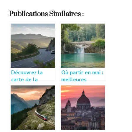
Publications Similaires :
Découvrez la
Où partir en mai :
carte de la
meilleures
Lozère pour un
destinations pour
voyage
voyager au
authentique
printemps