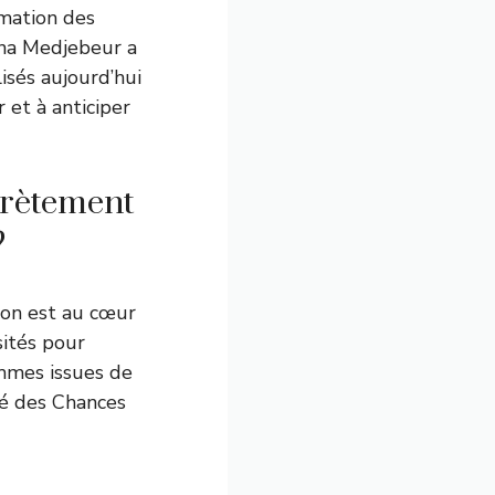
mation des
ina Medjebeur a
isés aujourd’hui
 et à anticiper
crètement
?
ion est au cœur
sités pour
emmes issues de
té des Chances