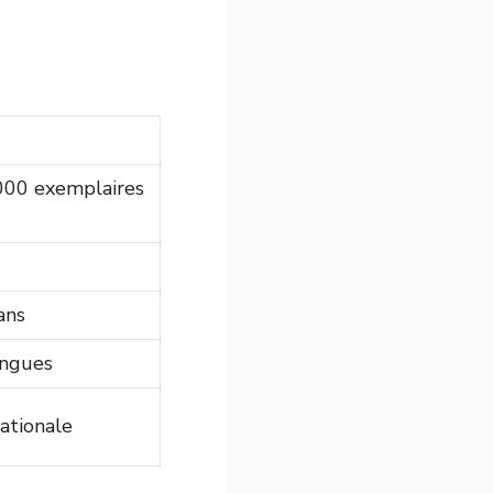
000 exemplaires
ans
angues
nationale