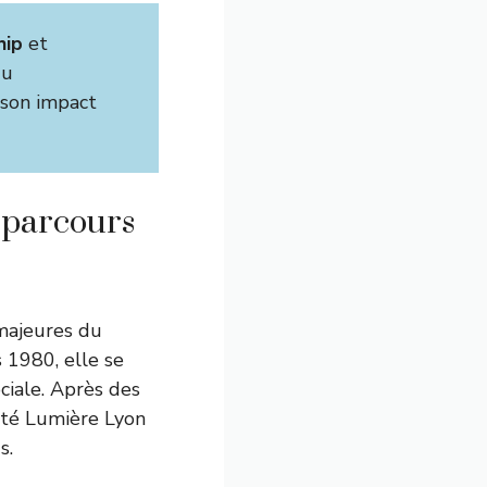
hip
et
du
 son impact
 parcours
majeures du
 1980, elle se
ociale. Après des
ité Lumière Lyon
s.