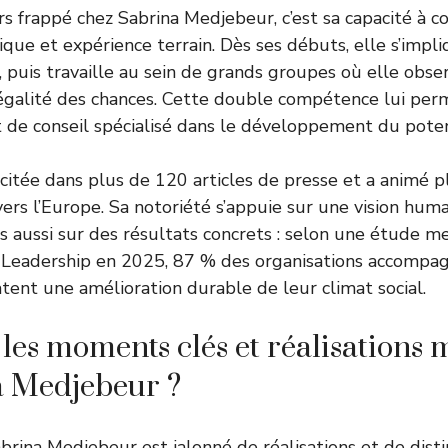
rs frappé chez Sabrina Medjebeur, c’est sa capacité à c
que et expérience terrain. Dès ses débuts, elle s’impl
s, puis travaille au sein de grands groupes où elle obser
 l’égalité des chances. Cette double compétence lui per
t de conseil spécialisé dans le développement du pote
 citée dans plus de 120 articles de presse et a animé 
vers l’Europe. Sa notoriété s’appuie sur une vision hum
aussi sur des résultats concrets : selon une étude m
u Leadership en 2025, 87 % des organisations accompa
ent une amélioration durable de leur climat social.
 les moments clés et réalisations 
a Medjebeur ?
brina Medjebeur est jalonné de réalisations et de disti