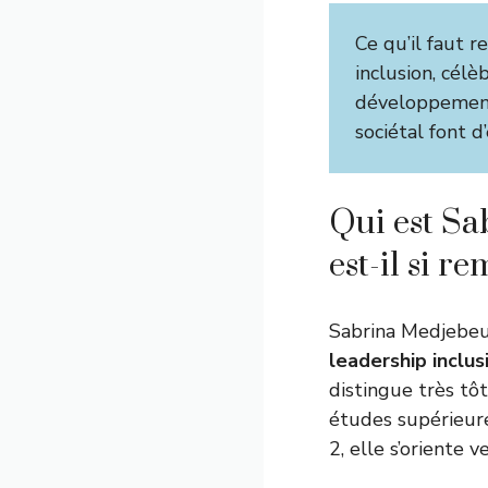
Ce qu’il faut re
inclusion, cél
développement 
sociétal font 
Qui est Sa
est-il si 
Sabrina Medjebeu
leadership inclusi
distingue très tôt
études supérieur
2, elle s’oriente 