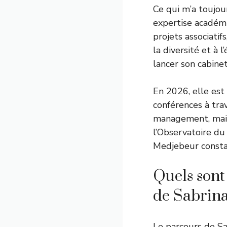
Ce qui m’a toujou
expertise académi
projets associatif
la diversité et à
lancer son cabine
En 2026, elle est
conférences à tra
management, mais 
l’Observatoire d
Medjebeur constat
Quels sont
de Sabrin
Le parcours de Sa