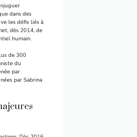
onjuguer
ique dans des
ve les défis liés à
met, dès 2014, de
ntiel humain.
plus de 300
aniste du
enée par
gnées par Sabrina
majeures
nctions. Dès 2016,