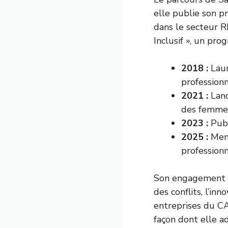
elle publie son p
dans le secteur R
Inclusif », un p
2018 :
Laur
professionn
2021 :
Lanc
des femmes
2023 :
Publ
2025 :
Memb
professionn
Son engagement se
des conflits, l’in
entreprises du CA
façon dont elle a